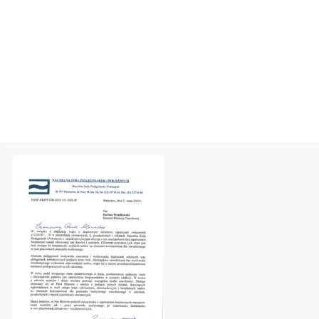
Copyright 2014 Szczecińska Izba Pielęgniarek i Położnych. Ws