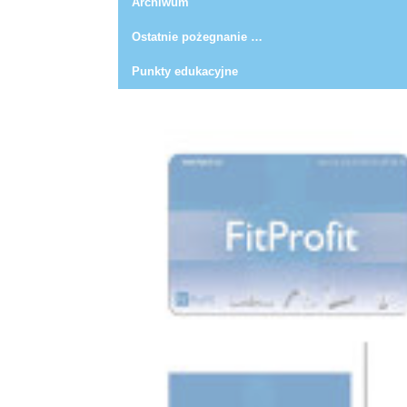
Archiwum
Ostatnie pożegnanie …
Punkty edukacyjne